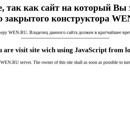
, так как сайт на который Вы з
о закрытого конструктора WE
ру WEN.RU. Владелец данного сайта должен в кратчайшее время 
-------------------------------------------------------------
u are visit site wich using JavaScript from
WEN.RU server. The owner of this site shall as soon as possible to turn 