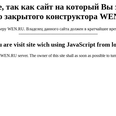
, так как сайт на который Вы з
о закрытого конструктора WE
ру WEN.RU. Владелец данного сайта должен в кратчайшее время 
-------------------------------------------------------------
u are visit site wich using JavaScript from
WEN.RU server. The owner of this site shall as soon as possible to turn 